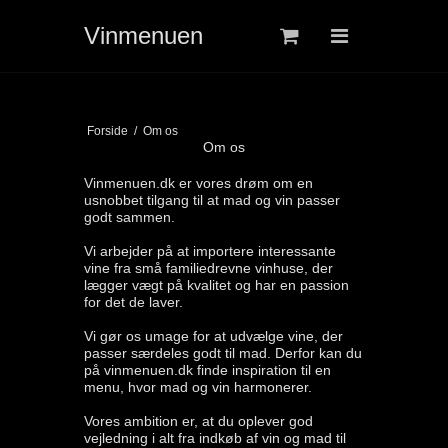
Vi bruger cookies for at sikre, at du får den bedste oplevelse på vores
Vinmenuen
hjemmeside.
Læs mere om cookies
Vinmenuen
Ok
Forside
Vinshop
Madopskrifter
Forside
/
Om os
Om os
Handelsbetingelser
Vinmenuen.dk er vores drøm om en
usnobbet tilgang til at mad og vin passer
Information
godt sammen.
Vinmenuens Venner
Vi arbejder på at importere interessante
vine fra små familiedrevne vinhuse, der
lægger vægt på kvalitet og har en passion
for det de laver.
Vi gør os umage for at udvælge vine, der
passer særdeles godt til mad. Derfor kan du
på vinmenuen.dk finde inspiration til en
menu, hvor mad og vin harmonerer.
Vores ambition er, at du oplever god
vejledning i alt fra indkøb af vin og mad til